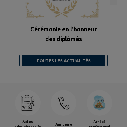
? Le bon réflexe, c'est de jeter vos
mégots dans un cendrier. En forêt,
pa
il est interdit de...
Cérémonie en l'honneur
des diplômés
TOUTES LES ACTUALITÉS
Actes
Arrêté
Annuaire
administratifs
préfectoral