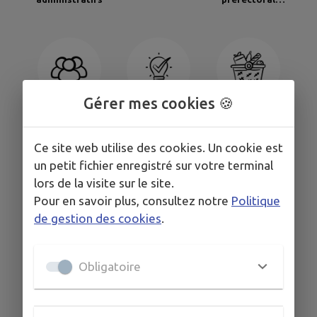
n°2025-101 relatif
au brûlage à l’air
libre des
végétaux, aux
actions de
prévention
contre les
Gérer mes cookies 🍪
incendies de
forêt et à
Commerces et
Associations
Boîte à idées
l’emploi du feu
Entreprises
dans le
Ce site web utilise des cookies. Un cookie est
département des
un petit fichier enregistré sur votre terminal
Alpes-Maritimes
lors de la visite sur le site.
Pour en savoir plus, consultez notre
Politique
de gestion des cookies
.
Encombrants :
Envoyer un mail
RECENSEMENT
nouveaux
Obligatoire
services !