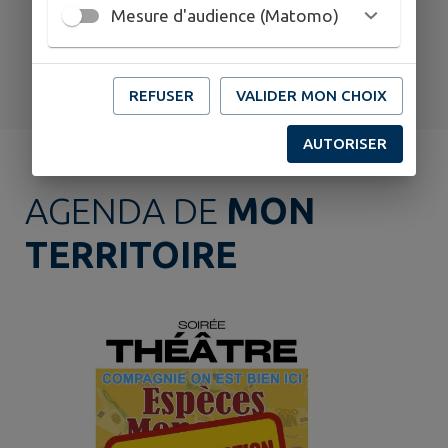
Mesure d'audience (Matomo)
Santé
Signaler
Sondages
REFUSER
VALIDER MON CHOIX
AUTORISER
AGENDA DE
MON
TERRITOIRE