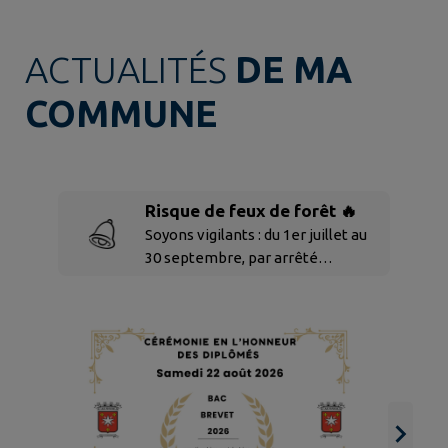
ACTUALITÉS
DE MA
COMMUNE
Risque de feux de forêt 🔥
Soyons vigilants : du 1er juillet au
30 septembre, par arrêté
préfectoral, il est interdit de fumer
et de faire du feu dans le milieu
naturel. Compte tenu des
conditions météo (sécheresse,
vents forts, taux d'humidité dans
les végétaux très bas), la plus
grande vigilance est
recommandée : Vous êtes fumeur