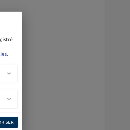
gistré
kies
.
ORISER