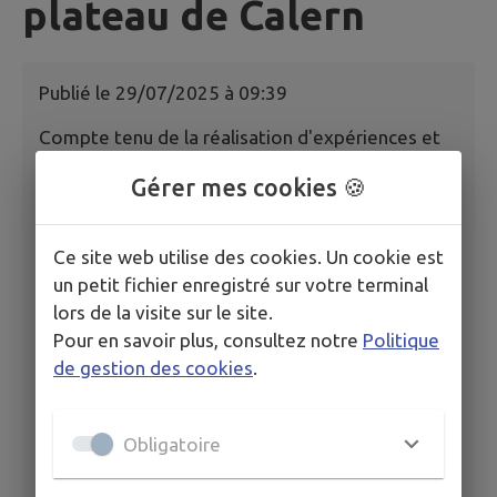
plateau de Calern
Publié le
29/07/2025 à 09:39
Compte tenu de la réalisation d'expériences et
d’observations par l'Observatoire de la Côte
Gérer mes cookies 🍪
d'Azur et de la forte affluence à prévoir durant
les périodes annoncées des étoiles filantes et
des perséides, l'accès sur le chemin de
Ce site web utilise des cookies. Un cookie est
l'observatoire sera interdit :
un petit fichier enregistré sur votre terminal
- Du vendredi 1er août 2025 à 17h au lundi 4
lors de la visite sur le site.
août 2025 à 8h,
Pour en savoir plus, consultez notre
Politique
- Du vendredi 8 août 2025 à 17h au samedi 16
de gestion des cookies
.
août 2025 à 8h.
Arrêté 36/2025
Obligatoire