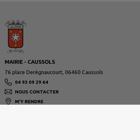
MAIRIE - CAUSSOLS
76 place Derégnaucourt, 06460 Caussols
04 93 09 29 64
NOUS CONTACTER
M'Y RENDRE
www.caussols.fr/
Site réalisé par
IntraMuros SAS
|
Mentions légales