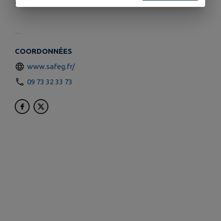
apportant son expertise et ses modèles.
COORDONNÉES
www.safeg.fr/
09 73 32 33 73