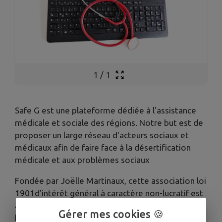
1
/
1
Safe G est une plateforme dédiée à l'assistance
médicale et sociale des régions. Notre but est de
proposer un large réseau d'acteurs sociaux et
médicaux afin de faire face à la désertification
médicale et aux problèmes sociaux
Fondée par Joëlle Martinaux, cette association loi
1901d’intérêt général à caractère non-lucratif est
à visée philanthropique, sociale,
Gérer mes cookies 🍪
humanitaire, éducative par l’assistance, la