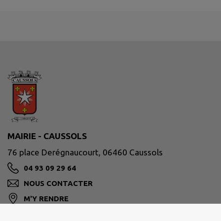
MAIRIE - CAUSSOLS
76 place Derégnaucourt, 06460 Caussols
04 93 09 29 64
NOUS CONTACTER
M'Y RENDRE
www.caussols.fr/