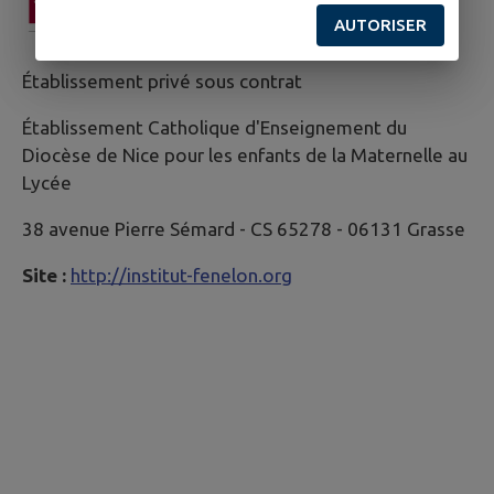
AUTORISER
Établissement privé sous contrat
Établissement Catholique d'Enseignement du
Diocèse de Nice pour les enfants de la Maternelle au
Lycée
38 avenue Pierre Sémard - CS 65278 - 06131 Grasse
Site :
http://institut-fenelon.org