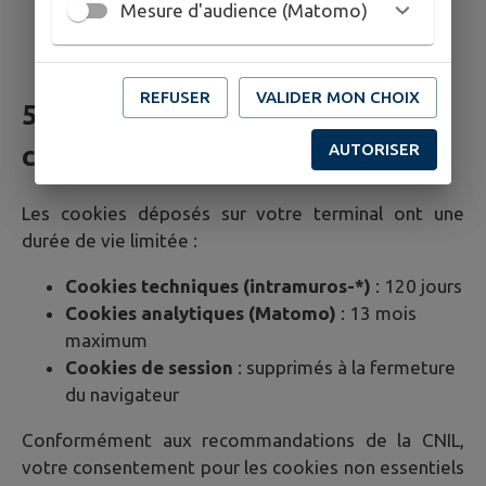
Mesure d'audience (Matomo)
Gérez vos préférences de cookies
REFUSER
VALIDER MON CHOIX
5. Durée de conservation des
AUTORISER
cookies
Les cookies déposés sur votre terminal ont une
durée de vie limitée :
Cookies techniques (intramuros-*)
: 120 jours
Cookies analytiques (Matomo)
: 13 mois
maximum
Cookies de session
: supprimés à la fermeture
du navigateur
Conformément aux recommandations de la CNIL,
votre consentement pour les cookies non essentiels