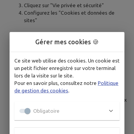
Cliquez sur "Vie privée et sécurité"
Configurez les "Cookies et données de
sites"
Safari
Gérer mes cookies 🍪
Cliquez sur "Safari" dans la barre de menu
Sélectionnez "Préférences"
Ce site web utilise des cookies. Un cookie est
Cliquez sur l'onglet "Confidentialité"
un petit fichier enregistré sur votre terminal
Gérez les cookies dans cette section
lors de la visite sur le site.
Pour en savoir plus, consultez notre
Politique
Microsoft Edge
de gestion des cookies
.
Cliquez sur le menu (trois points horizontaux
en haut à droite)
Obligatoire
Sélectionnez "Paramètres"
Cliquez sur "Cookies et autorisations de
site"