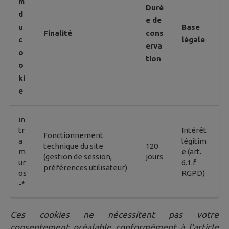
m
Duré
d
e de
u
Base
Finalité
cons
c
légale
erva
o
tion
o
ki
e
in
tr
Intérêt
Fonctionnement
a
légitim
technique du site
120
m
e (art.
(gestion de session,
jours
ur
6.1.f
préférences utilisateur)
os
RGPD)
-*
Ces cookies ne nécessitent pas votre
consentement préalable conformément à l'article