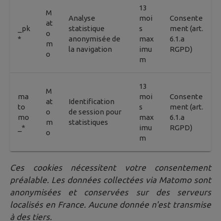
13
M
Analyse
moi
Consente
at
_pk
statistique
s
ment (art.
o
*
anonymisée de
max
6.1.a
m
la navigation
imu
RGPD)
o
m
13
M
ma
moi
Consente
at
Identification
to
s
ment (art.
o
de session pour
mo
max
6.1.a
m
statistiques
_*
imu
RGPD)
o
m
Ces cookies nécessitent votre consentement
préalable. Les données collectées via Matomo sont
anonymisées et conservées sur des serveurs
localisés en France. Aucune donnée n'est transmise
à des tiers.