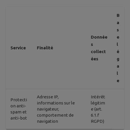
B
a
s
Donnée
e
s
l
Service
Finalité
collect
é
ées
g
a
l
e
Adresse IP,
Intérêt
Protecti
informations sur le
légitim
on anti-
navigateur,
e (art.
spam et
comportement de
6.1.f
anti-bot
navigation
RGPD)