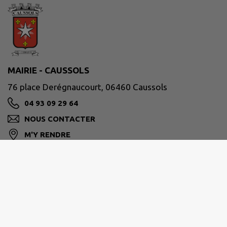
MAIRIE - CAUSSOLS
76 place Derégnaucourt, 06460 Caussols
04 93 09 29 64
NOUS CONTACTER
M'Y RENDRE
www.caussols.fr/
Site réalisé par
IntraMuros SAS
|
Mentions légales
|
CGU
|
Politique de confidentialité
|
Accessibilité : partiellement conforme
|
Gérer mes cookies
|
Rechercher
|
Plan du site