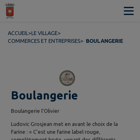
Contenu
Menu
Recherche
Pied de page
ACCUEIL
>
LE VILLAGE
>
COMMERCES ET ENTREPRISES
>
BOULANGERIE
Boulangerie
Boulangerie l'Olivier
Ludovic Grosjean met en avant le choix de la
Farine : « C’est une farine label rouge,
complètement brute, venant des différents