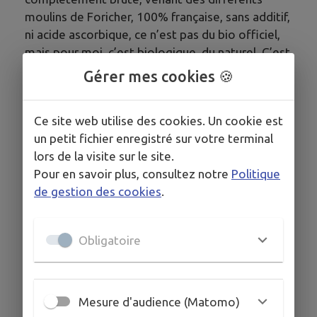
moulins de Foricher, 100% française, sans additif,
ni acide ascorbique, ce n’est pas du bio officiel,
mais pour moi, c’est biologique, du naturel. C’est
une farine qui demande au boulanger de
Gérer mes cookies 🍪
surveiller tout le temps son travail, les
températures, d’hydrater plus froid ou plus
Ce site web utilise des cookies. Un cookie est
chaud en permanence. C’est au boulanger de
un petit fichier enregistré sur votre terminal
s’adapter à sa farine et pas le contraire. »
lors de la visite sur le site.
Pour en savoir plus, consultez notre
Politique
de gestion des cookies
.
COORDONNÉES
141 Place Deregnaucourt, 06460 Caussols
Obligatoire
www.facebook.com/Boulangerie-LOlivier-1020...
04 93 60 27 62
Mesure d'audience (Matomo)