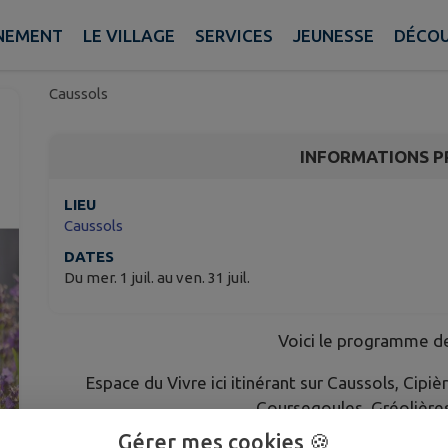
Espace de vivre ici : p
2026
NEMENT
LE VILLAGE
SERVICES
JEUNESSE
DÉCOU
Caussols
INFORMATIONS P
LIEU
Caussols
DATES
Du mer. 1 juil. au ven. 31 juil.
Voici le programme de 
Espace du Vivre ici itinérant sur Caussols, Cip
Coursegoules, Gréolières
et La Roque-en-P
Gérer mes cookies 🍪