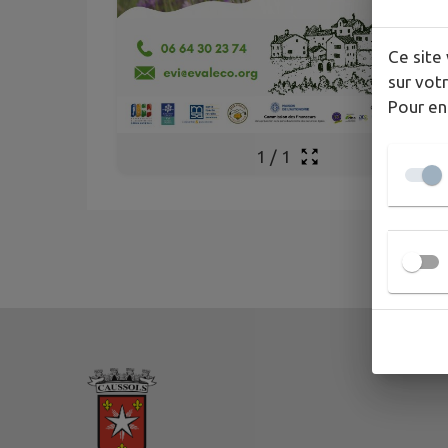
Ce site 
sur votr
Pour en
1
/
1