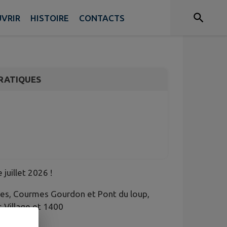
rogramme juillet
VRIR
HISTOIRE
CONTACTS
RATIQUES
juillet 2026 !
ières, Courmes Gourdon et Pont du loup,
 Village et 1400
rovence.