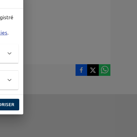
gistré
kies
.
ORISER