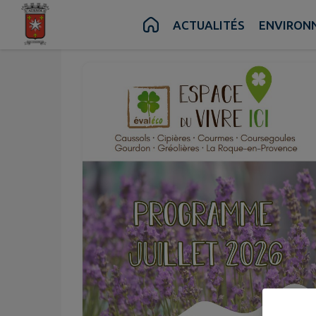
Juil.
Juil.
01
31
Contenu
Menu
Recherche
Pied de page
ACTUALITÉS
ENVIRON
au
Mer.
Ven.