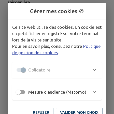
saisonnière.
Par ailleurs, l'indice d'humidité des sols avoisine la
Gérer mes cookies 🍪
valeur des 0,23 (bien en dessous du premier
décile).
Ce site web utilise des cookies. Un cookie est
Les températures de l'air et de l'eau atteignent
un petit fichier enregistré sur votre terminal
des records historiques.
lors de la visite sur le site.
Aussi, compte-tenu de la dégradation des
Pour en savoir plus, consultez notre
Politique
différents indicateurs, Monsieur le Préfet des
de gestion des cookies
.
Alpes-Maritimes a pris la décision d'actualiser dès
demain les stades sécheresse de la façon suivante
Obligatoire
:
- placement au stade de crise du bassin
versant de la Cagne (zone 3) ;
Mesure d'audience (Matomo)
- placement au stade d'alerte renforcée
des bassins versants de la Brague (zone
4), et des Paillons (zone 9) ;
REFUSER
VALIDER MON CHOIX