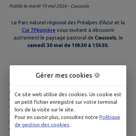
Publié le mardi 19 mai 2026 - Caussols
Le Parc naturel régional des Préalpes d'Azur et la
Cie 7Pépinière
vous invitent à découvrir
autrement
le paysage pastoral de
Caussols
, le
samedi 30 mai de 10h30 à 15h30.
le temps du paysage – le temps de l'écoute
Gérer mes cookies 🍪
C'est un regard posé sur un paysage, une écoute
portée sur les sons, les odeurs, les couleurs, les
Ce site web utilise des cookies. Un cookie est
reliefs, et ici sur la vie du plateau de Calern. C'est
un petit fichier enregistré sur votre terminal
une manière d'éprouver un paysage, d'une
lors de la visite sur le site.
manière sensible, sensorielle et ludique. Des
Pour en savoir plus, consultez notre
Politique
temps d'alternance entre de la marche avec
de gestion des cookies
.
toutes nos écoutilles en éveil, et des temps de