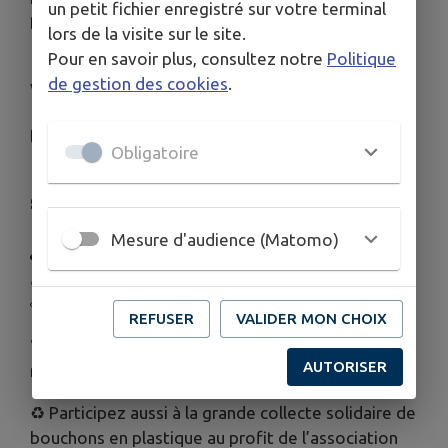
un petit fichier enregistré sur votre terminal
promet un moment festif pour petits et grands !
lors de la visite sur le site.
Pour en savoir plus, consultez notre
Politique
👨‍👩‍👧‍👦 En famille, entre amis ou entre voisins,
de gestion des cookies
.
venez défendre les couleurs de Caussols à travers
12 épreuves ludiques et sportives, parmi
lesquelles :
Obligatoire
🎯 Fléchettes
🧩 Puzzle collectif
🥔Course en sac
Mesure d'audience (Matomo)
🎳 Mölkky
🪵Tour géante
👀 Course à l’aveugle…et bien d’autres surprises !
REFUSER
VALIDER MON CHOIX
🏆 Une équipe par commune – 6 participants
AUTORISER
minimum
♻️ Participez aussi à la grande collecte solidaire de
bouchons en plastique au profit de l’association