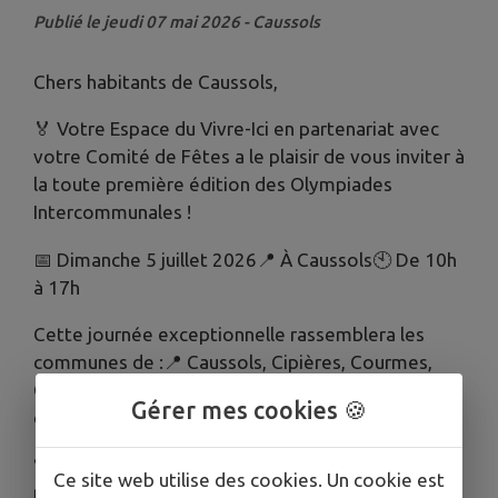
Publié le jeudi 07 mai 2026 - Caussols
Chers habitants de Caussols,
🏅 Votre Espace du Vivre-Ici en partenariat avec
votre Comité de Fêtes a le plaisir de vous inviter à
la toute première édition des Olympiades
Intercommunales !
📅 Dimanche 5 juillet 2026📍 À Caussols🕙 De 10h
à 17h
Cette journée exceptionnelle rassemblera les
communes de :📍 Caussols, Cipières, Courmes,
Coursegoules, Gourdon, Gréolières et La Roque-
Gérer mes cookies 🍪
en-Provence.
💚 Placé sous le signe de la convivialité, du
Ce site web utilise des cookies. Un cookie est
partage et de l’esprit d’équipe, cet événement