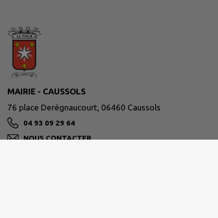
MAIRIE - CAUSSOLS
76 place Derégnaucourt, 06460 Caussols
04 93 09 29 64
NOUS CONTACTER
M'Y RENDRE
www.caussols.fr/
Site réalisé par
IntraMuros SAS
|
Mentions légales
|
CGU
|
Politique de confidentialité